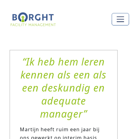
Ga naar de inhoud
HOOFDNAVIGATIE
REVIEWS
Ik heb hem leren
kennen als een als
een deskundig en
adequate
manager
Martijn heeft ruim een jaar bij
ons gewerkt op interim basis.