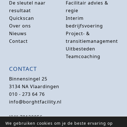
De sleutel naar
Facilitair advies &
resultaat
regie
Quickscan
Interim
Over ons
bedrijfsvoering
Nieuws
Project- &
Contact
transitiemanagement
Uitbesteden
Teamcoaching
CONTACT
Binnensingel 25
3134 NA Vlaardingen
010 - 273 64 76
info@borghtfacility.nl
KVK 70120056
We gebruiken cookies om je de beste ervaring op
BTW-nr NL858150293B01